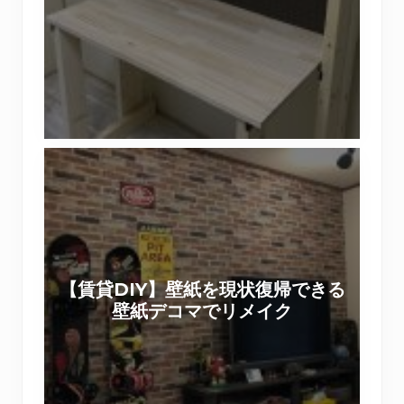
箱
ォ
作
リ
り
ス
ワ
ト
ー
で
ク
作
シ
【
る
ョ
賃
棚
ッ
貸
付
プ
D
き
を
I
机
実
Y
（
施
【賃貸DIY】壁紙を現状復帰できる
】
前
い
壁紙デコマでリメイク
壁
篇
た
紙
）
し
を
ま
現
し