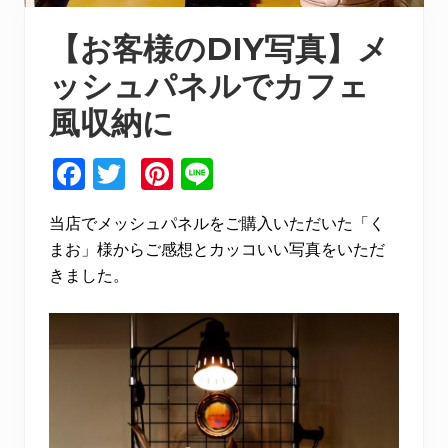
【お客様のDIY写真】メ
ッシュパネルでカフェ
風収納に
F
T
Pi
Li
a
w
n
n
当店でメッシュパネルをご購入いただいた「く
c
it
te
e
まお」様からご感想とカッコいい写真をいただ
e
te
re
きました。
b
r
st
o
o
k