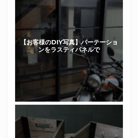
お
客
様
の
D
【お客様のDIY写真】パーテーショ
I
ンをラスティパネルで
Y
写
真
】
パ
ー
テ
【
ー
ワ
シ
ー
ョ
ク
ン