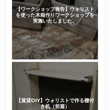
シ
を
【ワークショップ報告】ウォリスト
ョ
ラ
を使った木箱作りワークショップを
ッ
ス
実施いたしました。
プ
テ
報
ィ
告
パ
】
ネ
ウ
ル
ォ
で
リ
【
ス
賃
ト
貸
を
D
使
I
っ
Y
た
【賃貸DIY】ウォリストで作る棚付
】
木
き机（前篇）
ウ