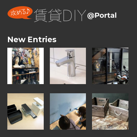
New Entries
【
【
【
お
お
お
客
客
客
様
様
様
の
の
の
D
声
D
ウ
【
【
I
】
I
ォ
ワ
ワ
Y
水
Y
リ
ー
ー
写
漏
写
ス
ク
ク
真
れ
真
ト
シ
シ
】
で
】
、
ョ
ョ