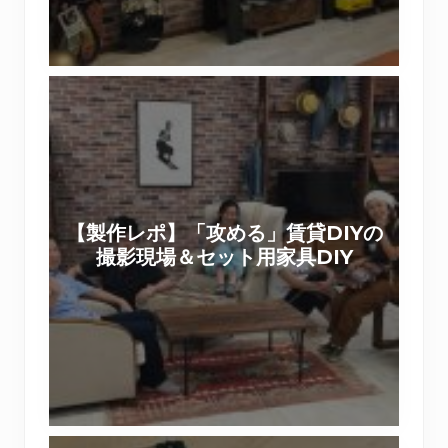
状
た
復
。
帰
【
で
製
き
作
る
レ
壁
ポ
紙
】
デ
【製作レポ】「攻める」賃貸DIYの
「
コ
撮影現場＆セット用家具DIY
攻
マ
め
で
る
リ
」
メ
賃
イ
貸
ク
D