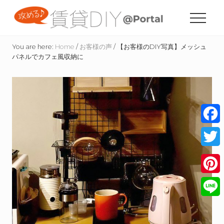
Menu
Skip
Skip
Skip
to
to
to
Menu
content
primary
footer
賃
sidebar
貸
You are here:
Home
/
お客様の声
/
【お客様のDIY写真】メッシュ
住
パネルでカフェ風収納に
宅
の
た
め
の
DIY
情
Face
報
サ
Twitt
イ
ト
Pinte
Line