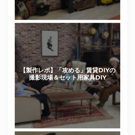
状
た
復
。
帰
【
で
製
き
作
る
レ
壁
ポ
紙
】
デ
【製作レポ】「攻める」賃貸DIYの
「
コ
撮影現場＆セット用家具DIY
攻
マ
め
で
る
リ
」
メ
賃
イ
貸
ク
D