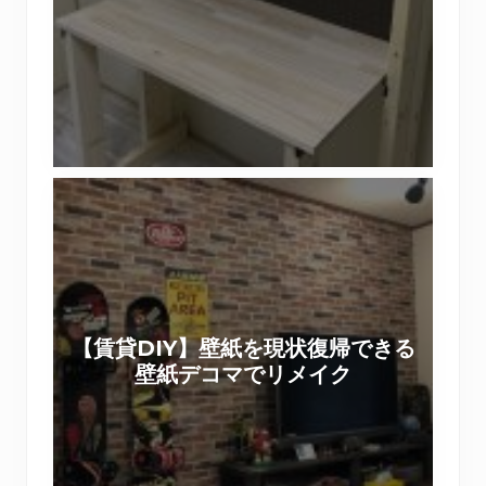
箱
ォ
作
リ
り
ス
ワ
ト
ー
で
ク
作
シ
【
る
ョ
賃
棚
ッ
貸
付
プ
D
き
を
I
机
実
Y
（
施
【賃貸DIY】壁紙を現状復帰できる
】
前
い
壁紙デコマでリメイク
壁
篇
た
紙
）
し
を
ま
現
し