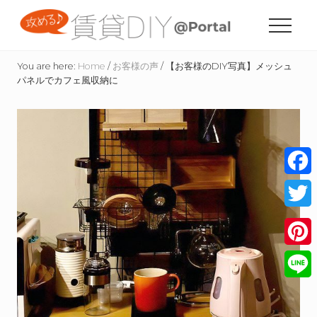
Menu
Skip
Skip
Skip
to
to
to
Menu
content
primary
footer
賃
sidebar
貸
You are here:
Home
/
お客様の声
/
【お客様のDIY写真】メッシュ
住
パネルでカフェ風収納に
宅
の
た
め
の
DIY
情
Face
報
サ
Twitt
イ
ト
Pinte
Line