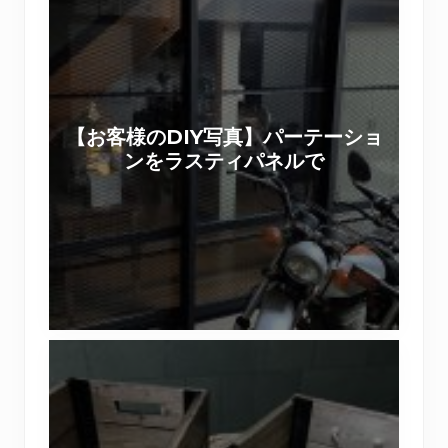
お
客
様
の
D
【お客様のDIY写真】パーテーショ
I
ンをラスティパネルで
Y
写
真
】
パ
ー
テ
【
ー
ワ
シ
ー
ョ
ク
ン