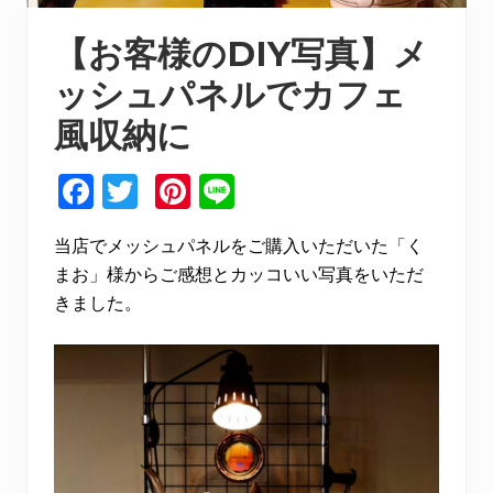
【お客様のDIY写真】メ
ッシュパネルでカフェ
風収納に
F
T
Pi
Li
a
w
n
n
当店でメッシュパネルをご購入いただいた「く
c
it
te
e
まお」様からご感想とカッコいい写真をいただ
e
te
re
きました。
b
r
st
o
o
k