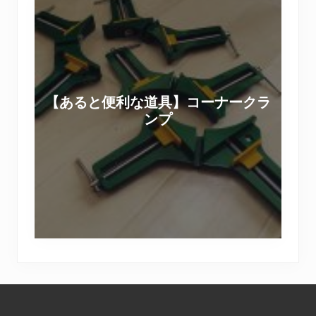
【
I
あ
Y
る
の
と
撮
便
影
利
現
【あると便利な道具】コーナークラ
な
場
ンプ
道
＆
具
セ
】
ッ
コ
ト
ー
用
ナ
家
ー
具
ク
D
ラ
I
Footer
ン
Y
プ