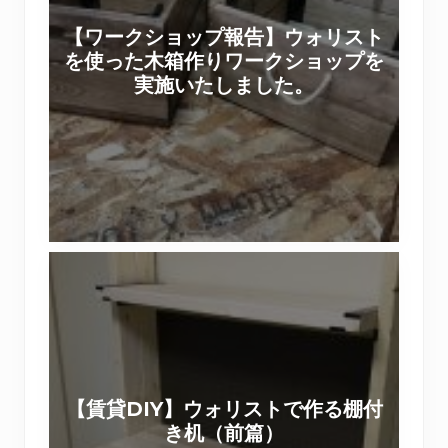
シ
を
【ワークショップ報告】ウォリスト
ョ
ラ
を使った木箱作りワークショップを
ッ
ス
実施いたしました。
プ
テ
報
ィ
告
パ
】
ネ
ウ
ル
ォ
で
リ
【
ス
賃
ト
貸
を
D
使
I
っ
Y
た
【賃貸DIY】ウォリストで作る棚付
】
木
き机（前篇）
ウ