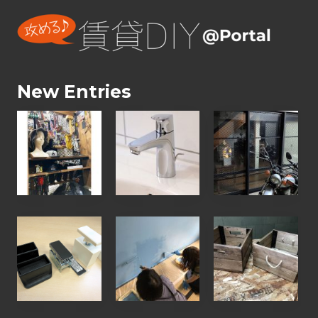
New Entries
【
【
【
お
お
お
客
客
客
様
様
様
の
の
の
D
声
D
ウ
【
【
I
】
I
ォ
ワ
ワ
Y
水
Y
リ
ー
ー
写
漏
写
ス
ク
ク
真
れ
真
ト
シ
シ
】
で
】
、
ョ
ョ