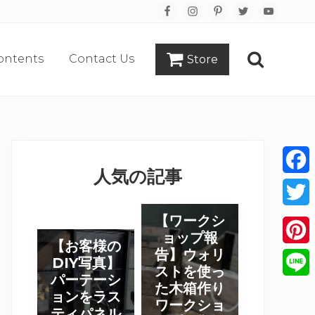
Bef
Hea
ontents
Contact Us
Store
Search
Primary
Sidebar
人気の記事
Face
【
Twitt
【ワークシ
ワ
ョップ報
【
【お客様の
ー
告】ウォリ
Pinte
お
DIY写真】
ク
ストを使っ
客
パーテーシ
シ
た木箱作り
Line
様
ョンをラス
ワークショ
ョ
の
ティパネル