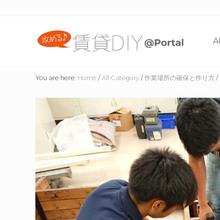
Skip
Skip
Skip
Skip
to
to
to
to
right
content
primary
footer
A
header
sidebar
navigation
賃
貸
You are here:
Home
/
All Category
/
作業場所の確保と作り方
/
住
宅
の
た
め
の
DIY
情
報
サ
イ
ト