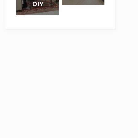
り
帰
DIY
「
ィ
作
利
ワ
で
攻
パ
る
な
ー
き
め
ネ
棚
道
ク
る
る
ル
付
具
シ
壁
」
で
き
】
ョ
紙
賃
机
コ
ッ
デ
貸
（
ー
プ
コ
D
前
ナ
を
マ
I
篇
ー
実
で
Y
）
ク
施
リ
の
ラ
い
メ
撮
ン
た
イ
影
プ
し
ク
現
ま
場
し
＆
た
セ
。