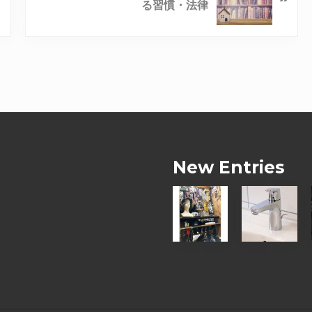
る習慣・法律
New Entries
【
【
お
お
客
客
様
様
の
の
D
声
I
】