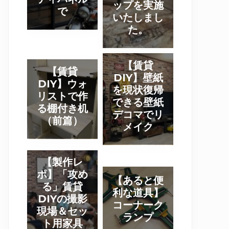
ップを実施
ッ
で
D
いたしまし
プ
I
た。
報
Y
告
写
】
【
真
【賃貸
【
【賃貸
ウ
賃
DIY】壁紙
】
賃
DIY】ウォ
ォ
貸
を現状復帰
パ
貸
リストで作
リ
D
できる壁紙
ー
D
る棚付き机
ス
I
デコマでリ
テ
I
（前篇）
ト
メイク
Y
ー
Y
を
】
シ
】
使
壁
【
ョ
ウ
【製作レ
っ
紙
製
ン
ォ
ポ】「攻め
【
た
を
【あると便
作
を
リ
る」賃貸
あ
木
利な道具】
現
レ
ラ
DIYの撮影
ス
る
コーナーク
箱
状
ポ
ス
現場＆セッ
ト
と
ランプ
作
復
ト用家具
】
テ
で
便