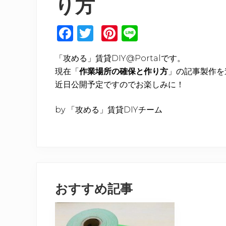
り方
F
T
Pi
Li
a
w
n
n
「攻める」賃貸DIY@Portalです。
c
it
te
e
現在「
作業場所の確保と作り方
」の記事製作を
e
te
re
近日公開予定ですのでお楽しみに！
b
r
st
o
by 「攻める」賃貸DIYチーム
o
k
おすすめ記事