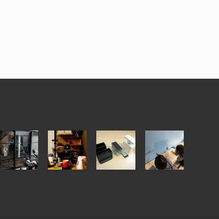
【
【
ウ
【
お
お
ォ
ワ
客
客
リ
ー
様
様
ス
ク
の
の
ト
シ
D
D
、
ョ
I
I
デ
ッ