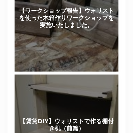
シ
を
【ワークショップ報告】ウォリスト
ョ
ラ
を使った木箱作りワークショップを
ッ
ス
実施いたしました。
プ
テ
報
ィ
告
パ
】
ネ
ウ
ル
ォ
で
リ
【
ス
賃
ト
貸
を
D
使
I
っ
Y
た
【賃貸DIY】ウォリストで作る棚付
】
木
き机（前篇）
ウ