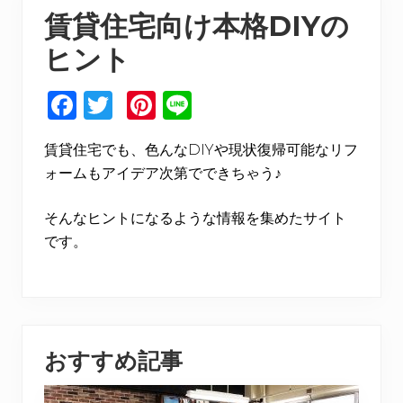
賃貸住宅向け本格DIYの
ヒント
F
T
Pi
Li
a
w
n
n
賃貸住宅でも、色んなDIYや現状復帰可能なリフ
c
it
te
e
ォームもアイデア次第でできちゃう♪
e
te
re
b
r
st
そんなヒントになるような情報を集めたサイト
o
です。
o
k
おすすめ記事