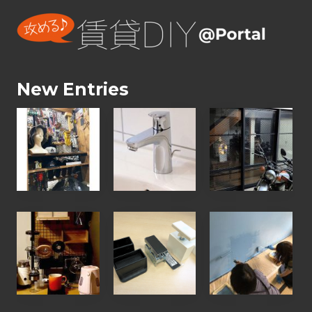
New Entries
【
【
【
お
お
お
客
客
客
様
様
様
の
の
の
D
声
D
【
ウ
【
I
】
I
お
ォ
ワ
Y
水
Y
客
リ
ー
写
漏
写
様
ス
ク
真
れ
真
の
ト
シ
】
で
】
D
、
ョ