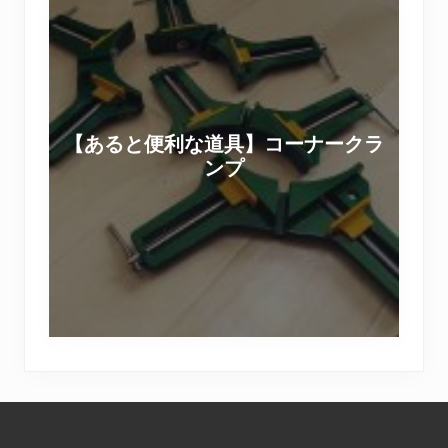
I
あ
Y
る
の
と
撮
便
影
利
現
【あると便利な道具】コーナークラ
な
場
ンプ
道
＆
具
セ
】
ッ
コ
ト
ー
用
ナ
家
ー
具
ク
D
ラ
I
Footer
ン
Y
プ