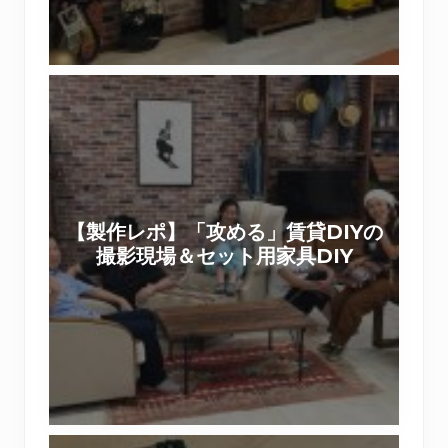
状
た
復
。
帰
【
で
製
き
作
る
レ
壁
ポ
紙
】
デ
【製作レポ】「攻める」賃貸DIYの
「
コ
撮影現場＆セット用家具DIY
攻
マ
め
で
る
リ
」
メ
賃
イ
貸
ク
D
【