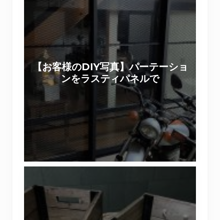
お
客
様
の
D
【お客様のDIY写真】パーテーショ
I
ンをラスティパネルで
Y
写
真
】
パ
ー
テ
【
ー
ワ
シ
ー
ョ
ク
ン