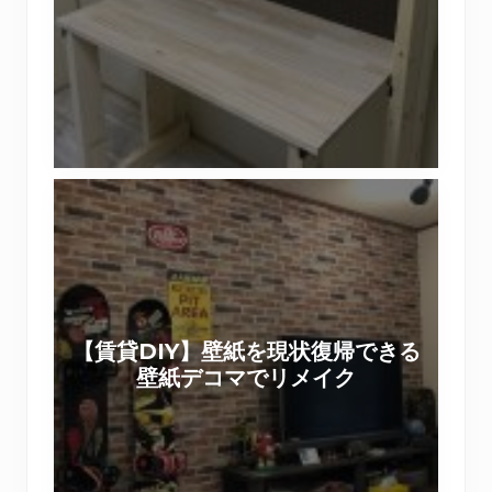
箱
ォ
作
リ
り
ス
ワ
ト
ー
で
ク
作
シ
【
る
ョ
賃
棚
ッ
貸
付
プ
D
き
を
I
机
実
Y
（
施
【賃貸DIY】壁紙を現状復帰できる
】
前
い
壁紙デコマでリメイク
壁
篇
た
紙
）
し
を
ま
現
し