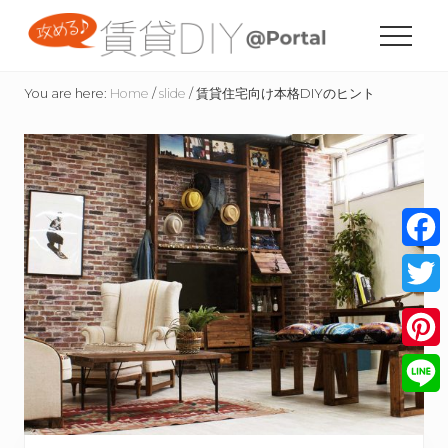
Menu
Skip
Skip
Skip
to
to
to
Menu
content
primary
footer
賃
sidebar
貸
You are here:
Home
/
slide
/
賃貸住宅向け本格DIYのヒント
住
宅
の
た
め
の
DIY
情
Face
報
サ
Twitt
イ
ト
Pinte
Line