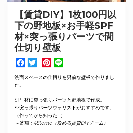
【賃貸DIY】1枚100円以
下の野地板×お手軽SPF
材×突っ張りパーツで間
仕切り壁板
F
T
Pi
Li
a
w
n
n
洗面スペースの仕切りを男前な壁板で作りまし
c
it
te
e
た。
e
te
re
b
r
st
SPF材に突っ張りパーツと野地板で作成。
o
※突っ張りパーツウォリストがおすすめです。
（作ってから知った…）
o
～寄稿：48tomo（攻める賃貸DIYチーム）
k