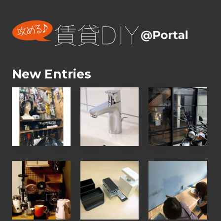
プ
New Entries
【
【
【
お
お
お
客
客
客
様
様
様
の
の
の
D
声
D
【
ウ
【
I
】
I
お
ォ
ワ
Y
水
Y
客
リ
ー
写
漏
写
様
ス
ク
真
れ
真
の
ト
シ