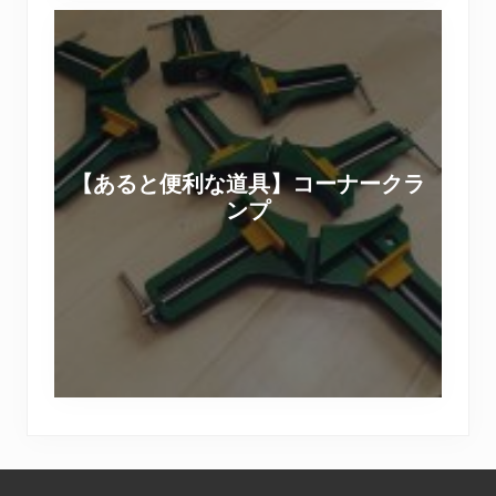
【
I
あ
Y
る
の
と
撮
便
影
利
現
【あると便利な道具】コーナークラ
な
場
ンプ
道
＆
具
セ
】
ッ
コ
ト
ー
用
ナ
家
ー
具
ク
D
ラ
I
Footer
ン
Y