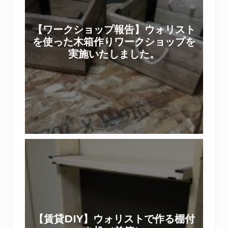
ク
ン
シ
を
【ワークショップ報告】ウォリスト
ョ
ラ
を使った木箱作りワークショップを
ッ
ス
実施いたしました。
プ
テ
報
ィ
告
パ
】
ネ
ウ
ル
ォ
で
リ
【
ス
賃
ト
貸
を
D
使
I
っ
Y
た
【賃貸DIY】ウォリストで作る棚付
】
木