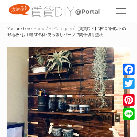
Menu
Skip
Skip
Skip
to
to
to
Menu
content
primary
footer
賃
sidebar
貸
You are here:
Home
/
All Category
/
【賃貸DIY】1枚100円以下の
住
野地板×お手軽SPF材×突っ張りパーツで間仕切り壁板
宅
の
た
め
の
DIY
情
Face
報
サ
Twitt
イ
ト
Pinte
Line