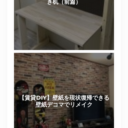
き机（前篇）
ウ
箱
ォ
作
リ
り
ス
ワ
ト
ー
で
ク
作
シ
【
る
ョ
賃
棚
ッ
貸
付
プ
D
き
を
I
机
実
Y
（
施
【賃貸DIY】壁紙を現状復帰できる
】
前
い
壁紙デコマでリメイク
壁
篇
た
紙
）
し
を
ま