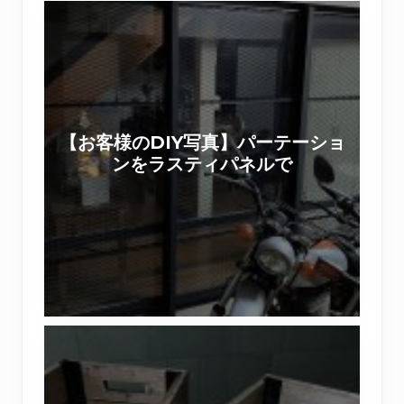
【
お
客
様
の
D
【お客様のDIY写真】パーテーショ
I
ンをラスティパネルで
Y
写
真
】
パ
ー
テ
【
ー
ワ
シ
ー
ョ