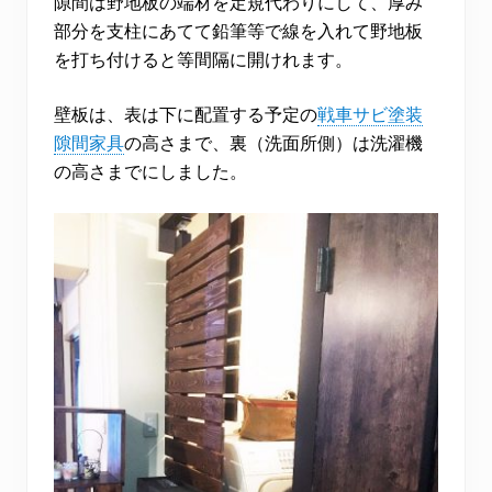
隙間は野地板の端材を定規代わりにして、厚み
部分を支柱にあてて鉛筆等で線を入れて野地板
を打ち付けると等間隔に開けれます。
壁板は、表は下に配置する予定の
戦車サビ塗装
隙間家具
の高さまで、裏（洗面所側）は洗濯機
の高さまでにしました。