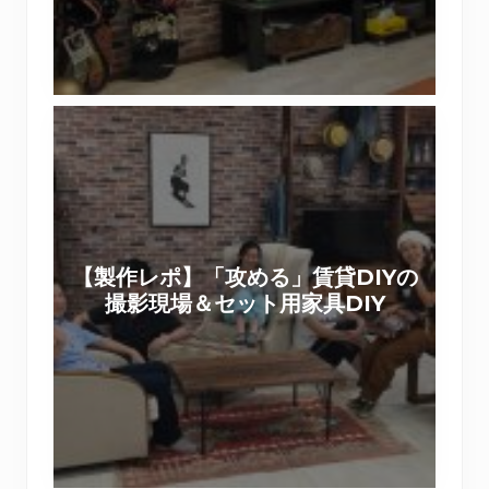
現
し
状
た
復
。
帰
【
で
製
き
作
る
レ
壁
ポ
紙
】
デ
【製作レポ】「攻める」賃貸DIYの
「
コ
撮影現場＆セット用家具DIY
攻
マ
め
で
る
リ
」
メ
賃
イ
貸
ク
D