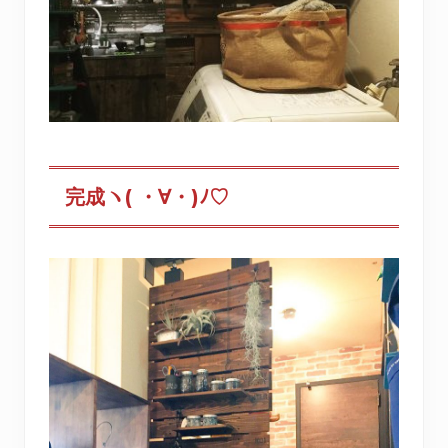
完成ヽ( ・∀・)ﾉ♡