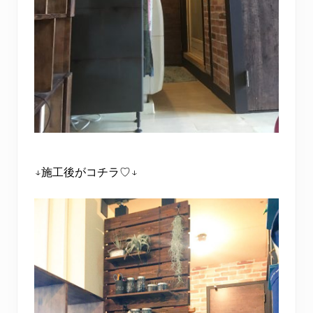
↓施工後がコチラ♡↓