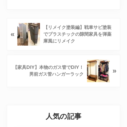
【リメイク塗装編】戦車サビ塗装
«
でプラスチックの隙間家具を弾薬
庫風にリメイク
【家具DIY】本物のガス管でDIY！
»
男前ガス管ハンガーラック
Reader
Primary
Interactions
人気の記事
Sidebar