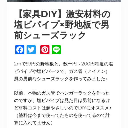
【家具DIY】激安材料の
塩ビパイプ×野地板で男
前シューズラック
F
T
Pi
Li
a
w
n
n
2mで99円の野地板と、数十円～200円程度の塩
c
it
te
e
ビパイプや塩ビパーツで、ガス管（アイアン）
e
te
re
風の男前なシューズラックを作ってみました♪
b
r
st
o
以前、本物のガス管でハンガーラックを作った
のですが、塩ビパイプは見た目は男前になるけ
o
ど材料コストは超やさしいのでDIYにオススメ♪
k
（塗料は今まで使ってたものを使ってるので計
算に入れてません）