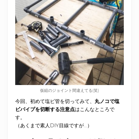
仮組のジョイント間違えてる(笑)
今回、初めて塩ビ管を切ってみて、
丸ノコで塩
ビパイプを切断する注意点
はこんなところで
す。
（あくまで素人DIY目線ですが…）