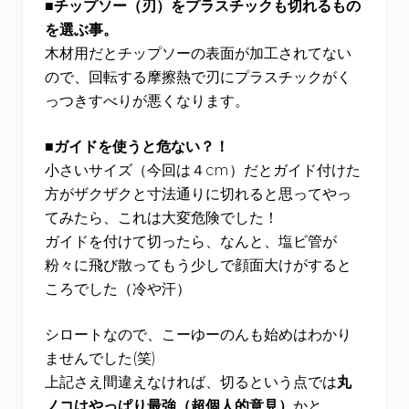
■チップソー（刃）をプラスチックも切れるもの
を選ぶ事。
木材用だとチップソーの表面が加工されてない
ので、回転する摩擦熱で刃にプラスチックがく
っつきすべりが悪くなります。
■ガイドを使うと危ない？！
小さいサイズ（今回は４cm）だとガイド付けた
方がザクザクと寸法通りに切れると思ってやっ
てみたら、これは大変危険でした！
ガイドを付けて切ったら、なんと、塩ビ管が
粉々に飛び散ってもう少しで顔面大けがすると
ころでした（冷や汗）
シロートなので、こーゆーのんも始めはわかり
ませんでした(笑)
上記さえ間違えなければ、切るという点では
丸
ノコはやっぱり最強（超個人的意見）
かと