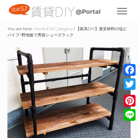
Menu
Skip
Skip
Skip
to
to
to
Menu
content
primary
footer
賃
sidebar
貸
You are here:
Home
/
All Category
/
【家具DIY】激安材料の塩ビ
住
パイプ×野地板で男前シューズラック
宅
の
た
め
の
DIY
情
Face
報
サ
Twitt
イ
ト
Pinte
Line